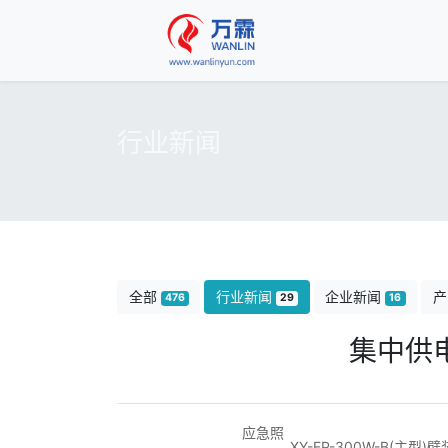
行业新闻
全部
行业新闻
企业新闻
产
476
29
16
集中供
应急照
XY-FP-300W-B(主型)壁